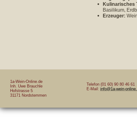
Kulinarisches 
Basilikum, Erd
Erzeuger:
Weing
1a-Wein-Online.de
Telefon (01 60) 90 80 46 61
Inh. Uwe Brauchle
E-Mail:
info@1a-wein-online
Hofstrasse 5
31171 Nordstemmen