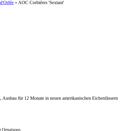
 d'Orfée
» AOC Corbières 'Sextant'
, Ausbau für 12 Monate in neuen amerikanischen Eichenfässern
0 Ornaisons