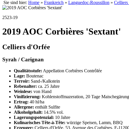
Sie sind hier:
Home
»
Frankreich
»
Languedoc-Roussillon
»
Celliers
2523-19
2019 AOC Corbières 'Sextant'
Celliers d'Orfée
Syrah / Carignan
Qualitätsstufe:
Appellation Corbières Contrôlée
Lage:
Boutenac
Terroir:
Sand-/Kalkstein
Rebenalter:
ca. 25 Jahre
Weinlese:
von Hand
Vinifizierung:
Kohlenstoffmazeration, 20 Tage Maischegärung
Ertrag:
40 hl/ha
Allergene:
enthält Sulfite
Alkoholgehalt:
14.5% vol.
Lagerungspotenzial:
10 Jahre
Kulinarisches Tête-à-Tête:
würzige Speisen, Lamm, BBQ
Erzeuger:
Celliers d'Orfée, 53, Avenue des Corbières, F-1120