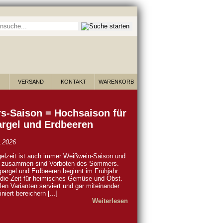
he nach Wein:
VERSAND
KONTAKT
WARENKORB
s-Saison = Hochsaison für
rgel und Erdbeeren
.2026
elzeit ist auch immer Weißwein-Saison und
e zusammen sind Vorboten des Sommers.
pargel und Erdbeeren beginnt im Frühjahr
die Zeit für heimisches Gemüse und Obst.
elen Varianten serviert und gar miteinander
niert bereichern [...]
Weiterlesen