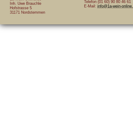
Telefon (01 60) 90 80 46 61
Inh. Uwe Brauchle
E-Mail:
info@1a-wein-online
Hofstrasse 5
31171 Nordstemmen