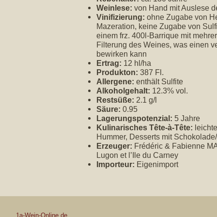
Weinlese:
von Hand mit Auslese de
Vinifizierung:
ohne Zugabe von Hef
Mazeration, keine Zugabe von Sulfi
einem frz. 400l-Barrique mit mehr
Filterung des Weines, was einen v
bewirken kann
Ertrag:
12 hl/ha
Produkton:
387 Fl.
Allergene:
enthält Sulfite
Alkoholgehalt:
12.3% vol.
Restsüße:
2.1 g/l
Säure:
0.95
Lagerungspotenzial:
5 Jahre
Kulinarisches Tête-à-Tête:
leichte
Hummer, Desserts mit Schokolade/K
Erzeuger:
Frédéric & Fabienne MA
Lugon et l’Ile du Carney
Importeur:
Eigenimport
1a-Wein-Online.de