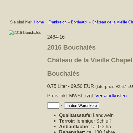
Sie sind hier:
Home
»
Frankreich
»
Bordeaux
»
Château de la Vieille Ch
2484-16
2016 Bouchalès
Château de la Vieille Chapel
Bouchalès
0.75 Liter - 69.50 EUR
(Literpreis 92.67 E
Preis inkl. MWSt. zzgl.
Versandkosten
Anzahl:
×
Qualitätsstufe:
Landwein
Terroir:
lehmiger Schluff
Anbaufläche:
ca. 0.3 ha
Rebenalter:
ca. 130 Jahre