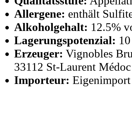
Qualitätsstufe:
Appellati
Allergene:
enthält Sulfit
Alkoholgehalt:
12.5% vo
Lagerungspotenzial:
10 
Erzeuger:
Vignobles Brun
33112 St-Laurent Médoc
Importeur:
Eigenimport