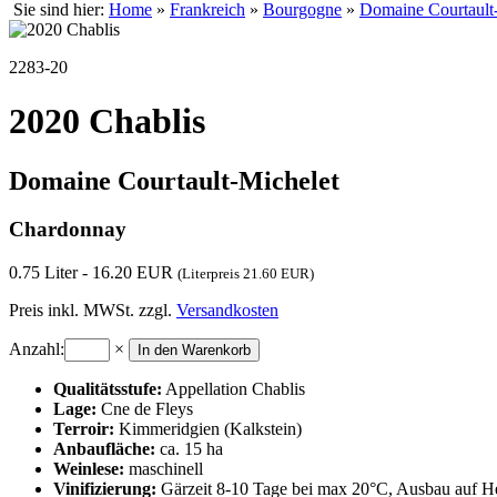
Sie sind hier:
Home
»
Frankreich
»
Bourgogne
»
Domaine Courtault
2283-20
2020 Chablis
Domaine Courtault-Michelet
Chardonnay
0.75 Liter - 16.20 EUR
(Literpreis 21.60 EUR)
Preis inkl. MWSt. zzgl.
Versandkosten
Anzahl:
×
Qualitätsstufe:
Appellation Chablis
Lage:
Cne de Fleys
Terroir:
Kimmeridgien (Kalkstein)
Anbaufläche:
ca. 15 ha
Weinlese:
maschinell
Vinifizierung:
Gärzeit 8-10 Tage bei max 20°C, Ausbau auf He