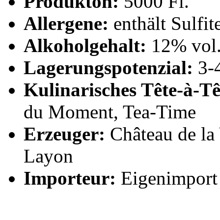
Produkton:
5000 Fl.
Allergene:
enthält Sulfit
Alkoholgehalt:
12% vol
Lagerungspotenzial:
3-4
Kulinarisches Tête-à-Tê
du Moment, Tea-Time
Erzeuger:
Château de la
Layon
Importeur:
Eigenimport