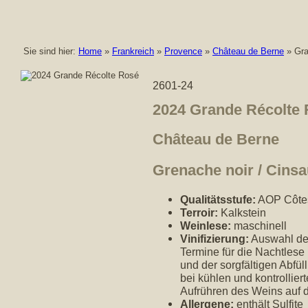
Sie sind hier:
Home
»
Frankreich
»
Provence
»
Château de Berne
» Gra
2601-24
2024 Grande Récolte
Château de Berne
Grenache noir / Cinsa
Qualitätsstufe:
AOP Côtes
Terroir:
Kalkstein
Weinlese:
maschinell
Vinifizierung:
Auswahl der
Termine für die Nachtlese
und der sorgfältigen Abfü
bei kühlen und kontrollier
Aufrühren des Weins auf 
Allergene:
enthält Sulfite