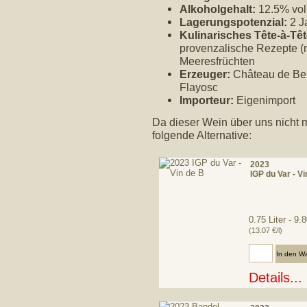
Alkoholgehalt:
12.5% vol
Lagerungspotenzial:
2 J
Kulinarisches Tête-à-Têt
provenzalische Rezepte (m
Meeresfrüchten
Erzeuger:
Château de Ber
Flayosc
Importeur:
Eigenimport
Da dieser Wein über uns nicht m
folgende Alternative:
2023
IGP du Var - Vi
0.75 Liter - 9
(13.07 €/l)
Anzahl:
Details...