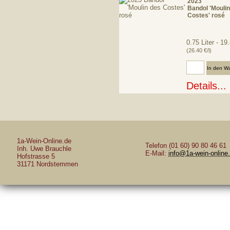
2023
Bandol 'Mouli
Costes' rosé
0.75 Liter - 1
(26.40 €/l)
Anzahl:
Details...
1a-Wein-Online.de
Telefon (01 60) 90 80 46 61
Inh. Uwe Brauchle
E-Mail:
info@1a-wein-online
Hofstrasse 5
31171 Nordstemmen