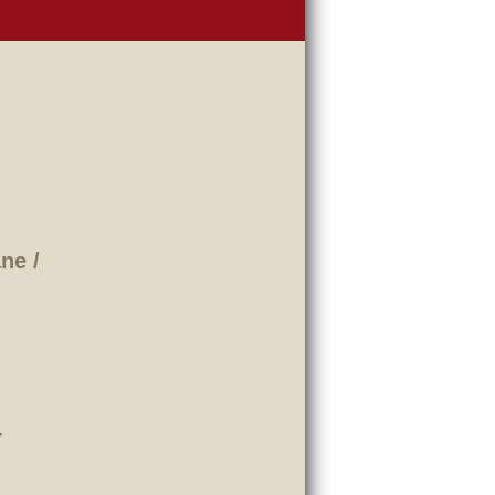
ne /
,