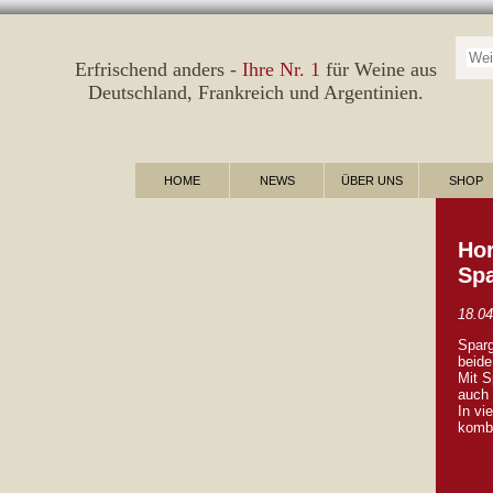
Suc
Erfrischend anders -
Ihre Nr. 1
für Weine aus
Deutschland
,
Frankreich
und
Argentinien
.
HOME
NEWS
ÜBER UNS
SHOP
Hor
Spa
18.04
Sparg
beid
Mit S
auch 
In vi
kombi