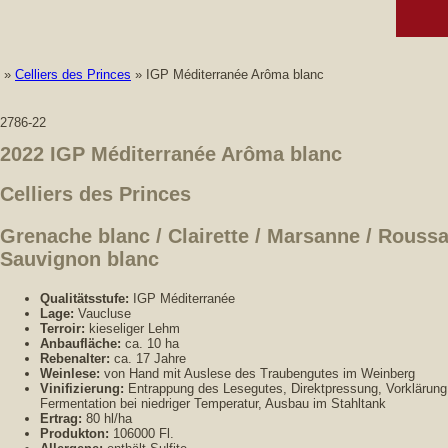
»
Celliers des Princes
» IGP Méditerranée Arôma blanc
2786-22
2022 IGP Méditerranée Arôma blanc
Celliers des Princes
Grenache blanc / Clairette / Marsanne / Roussa
Sauvignon blanc
Qualitätsstufe:
IGP Méditerranée
Lage:
Vaucluse
Terroir:
kieseliger Lehm
Anbaufläche:
ca. 10 ha
Rebenalter:
ca. 17 Jahre
Weinlese:
von Hand mit Auslese des Traubengutes im Weinberg
Vinifizierung:
Entrappung des Lesegutes, Direktpressung, Vorklärung
Fermentation bei niedriger Temperatur, Ausbau im Stahltank
Ertrag:
80 hl/ha
Produkton:
106000 Fl.