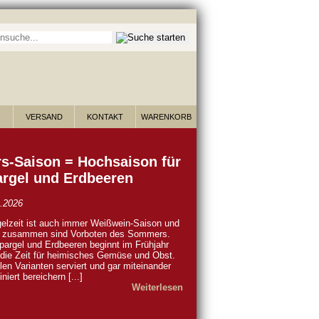
he nach Wein:
VERSAND
KONTAKT
WARENKORB
s-Saison = Hochsaison für
rgel und Erdbeeren
.2026
elzeit ist auch immer Weißwein-Saison und
e zusammen sind Vorboten des Sommers.
pargel und Erdbeeren beginnt im Frühjahr
die Zeit für heimisches Gemüse und Obst.
elen Varianten serviert und gar miteinander
niert bereichern [...]
Weiterlesen