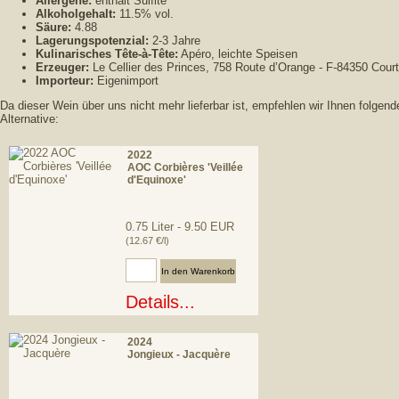
Allergene:
enthält Sulfite
Alkoholgehalt:
11.5% vol.
Säure:
4.88
Lagerungspotenzial:
2-3 Jahre
Kulinarisches Tête-à-Tête:
Apéro, leichte Speisen
Erzeuger:
Le Cellier des Princes, 758 Route d’Orange - F-84350 Cour
Importeur:
Eigenimport
Da dieser Wein über uns nicht mehr lieferbar ist, empfehlen wir Ihnen folgend
Alternative:
2022
AOC Corbières 'Veillée
d'Equinoxe'
0.75 Liter - 9.50 EUR
(12.67 €/l)
Anzahl:
Details...
2024
Jongieux - Jacquère