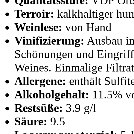
Qualitätsstufe:
VDP Ort
Terroir:
kalkhaltiger h
Weinlese:
von Hand
Vinifizierung:
Ausbau im 
Schönungen und Eingriffe
Weines. Einmalige Filtra
Allergene:
enthält Sulfit
Alkoholgehalt:
11.5% vo
Restsüße:
3.9 g/l
Säure:
9.5