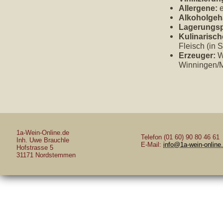
Allergene:
e
Alkoholgeha
Lagerungsp
Kulinarisch
Fleisch (in 
Erzeuger:
We
Winningen/
1a-Wein-Online.de
Telefon (01 60) 90 80 46 61
Inh. Uwe Brauchle
E-Mail:
info@1a-wein-online
Hofstrasse 5
31171 Nordstemmen