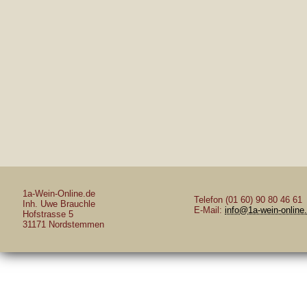
1a-Wein-Online.de
Telefon (01 60) 90 80 46 61
Inh. Uwe Brauchle
E-Mail:
info@1a-wein-online
Hofstrasse 5
31171 Nordstemmen