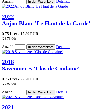
Anzahl:
Details...
2022
Anjou Blanc 'Le Haut de la Garde'
0.75 Liter - 17.80 EUR
(23.73 €/l)
Anzahl:
Details...
2018
Savennières 'Clos de Coulaine'
0.75 Liter - 22.20 EUR
(29.60 €/l)
Anzahl:
Details...
2021