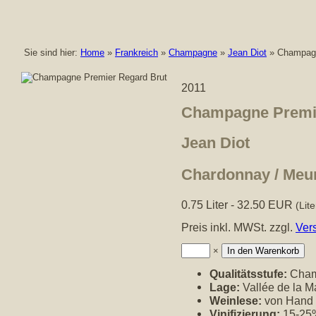
Sie sind hier:
Home
»
Frankreich
»
Champagne
»
Jean Diot
» Champagn
2011
Champagne Premie
Jean Diot
Chardonnay / Meuni
0.75 Liter - 32.50 EUR
(Lit
Preis inkl. MWSt. zzgl.
Ver
Anzahl:
×
Qualitätsstufe:
Cham
Lage:
Vallée de la M
Weinlese:
von Hand
Vinifizierung:
15-25%