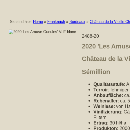
Sie sind hier:
Home
»
Frankreich
»
Bordeaux
»
Château de la Vieille Ch
2488-20
2020 'Les Amus
Château de la Vi
Sémillion
Qualitätsstufe:
Ap
Terroir:
lehmiger 
Anbaufläche:
ca.
Rebenalter:
ca. 5
Weinlese:
von Han
Vinifizierung:
Gäh
Filtern
Ertrag:
30 hl/ha
Produkton:
2000 