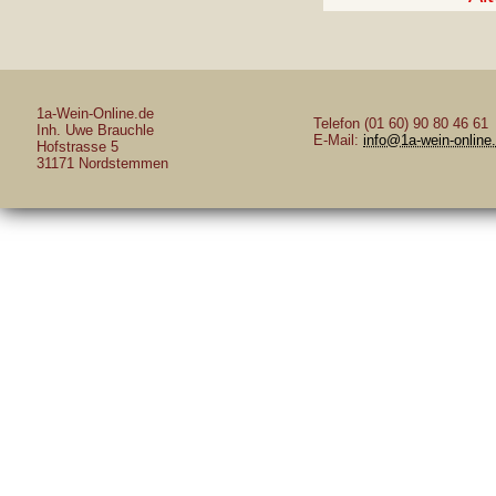
1a-Wein-Online.de
Telefon (01 60) 90 80 46 61
Inh. Uwe Brauchle
E-Mail:
info@1a-wein-online
Hofstrasse 5
31171 Nordstemmen