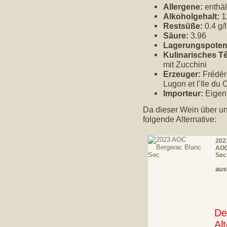
Allergene:
enthält
Alkoholgehalt:
1
Restsüße:
0.4 g/l
Säure:
3.96
Lagerungspotenz
Kulinarisches Tê
mit Zucchini
Erzeuger:
Frédér
Lugon et l’Ile du
Importeur:
Eigen
Da dieser Wein über uns
folgende Alternative:
202
AOC
Sec
aus
De
Alt