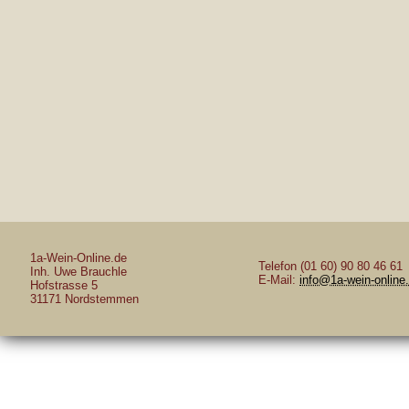
1a-Wein-Online.de
Telefon (01 60) 90 80 46 61
Inh. Uwe Brauchle
E-Mail:
info@1a-wein-online
Hofstrasse 5
31171 Nordstemmen