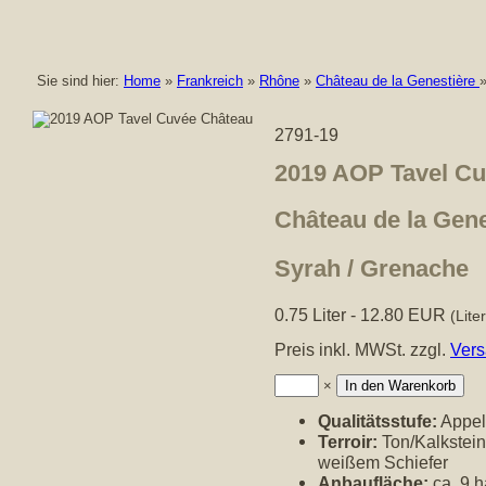
Sie sind hier:
Home
»
Frankreich
»
Rhône
»
Château de la Genestière
2791-19
2019 AOP Tavel C
Château de la Gene
Syrah / Grenache
0.75 Liter - 12.80 EUR
(Lite
Preis inkl. MWSt. zzgl.
Vers
Anzahl:
×
Qualitätsstufe:
Appell
Terroir:
Ton/Kalkstein
weißem Schiefer
Anbaufläche:
ca. 9 h