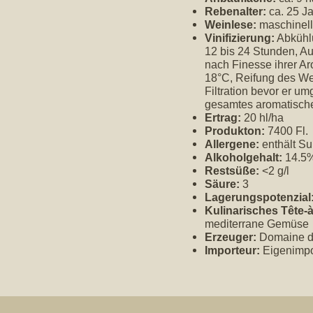
Rebenalter:
ca. 25 J
Weinlese:
maschinell
Vinifizierung:
Abkühlu
12 bis 24 Stunden, A
nach Finesse ihrer A
18°C, Reifung des We
Filtration bevor er u
gesamtes aromatische
Ertrag:
20 hl/ha
Produkton:
7400 Fl.
Allergene:
enthält Sul
Alkoholgehalt:
14.5%
Restsüße:
<2 g/l
Säure:
3
Lagerungspotenzial
Kulinarisches Tête-à
mediterrane Gemüse
Erzeuger:
Domaine de
Importeur:
Eigenimpo