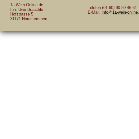
1a-Wein-Online.de
Telefon (01 60) 90 80 46 61
Inh. Uwe Brauchle
E-Mail:
info@1a-wein-online
Hofstrasse 5
31171 Nordstemmen