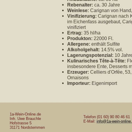
Rebenalter:
ca. 30 Jahre
Weinlese:
Carignan von Hand,
Vinifizierung:
Carignan nach K
im Eichenfass ausgebaut, Carig
vinifiziert
Ertrag:
35 hl/ha
Produkton:
22000 Fl.
Allergene:
enthält Sulfite
Alkoholgehalt:
14.5% vol.
Lagerungspotenzial:
10 Jahr
Kulinarisches Tête-à-Tête:
Fle
insbesondere Ente, Desserts 
Erzeuger:
Celliers d'Orfée, 5
Ornaisons
Importeur:
Eigenimport
1a-Wein-Online.de
Telefon (01 60) 90 80 46 61
Inh. Uwe Brauchle
E-Mail:
info@1a-wein-online
Hofstrasse 5
31171 Nordstemmen