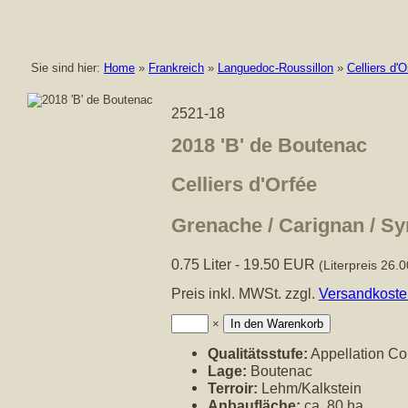
Sie sind hier:
Home
»
Frankreich
»
Languedoc-Roussillon
»
Celliers d'O
2521-18
2018 'B' de Boutenac
Celliers d'Orfée
Grenache / Carignan / Sy
0.75 Liter - 19.50 EUR
(Literpreis 26.
Preis inkl. MWSt. zzgl.
Versandkoste
Anzahl:
×
Qualitätsstufe:
Appellation Co
Lage:
Boutenac
Terroir:
Lehm/Kalkstein
Anbaufläche:
ca. 80 ha