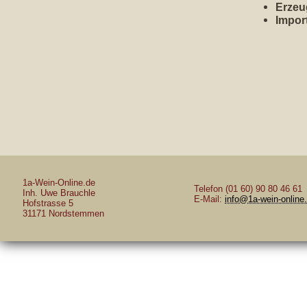
Erzeu
Impor
1a-Wein-Online.de
Telefon (01 60) 90 80 46 61
Inh. Uwe Brauchle
E-Mail:
info@1a-wein-online
Hofstrasse 5
31171 Nordstemmen