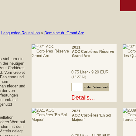
»
Languedoc-Roussillon
»
Domaine du Grand Arc
2021
AOC Corbières Réserve
Grand Arc
s sich um ein
n der heutigen
Haut-Corbières
0.75 Liter - 9.20 EUR
nd. Vom Gebiet
 Fabienne und
(12.27 €/l)
einem
Anzahl:
nan nieder und
n der von
rfestungen
Details...
in umfasst
genutzt
2021
AOC Corbières 'En Sol
ellation
Majeur'
derer Wert auf
unden mit dem
itteln gelegt.
tion ergibt
0.75 Liter - 14.20 EUR