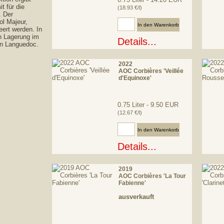
t für die
(18.93 €/l)
. Der
Anzahl:
ol Majeur,
ert werden. In
n Lagerung im
Details...
en Languedoc.
2022
AOC Corbières 'Veillée
d'Equinoxe'
0.75 Liter - 9.50 EUR
(12.67 €/l)
Anzahl:
Details...
2019
AOC Corbières 'La Tour
Fabienne'
ausverkauft