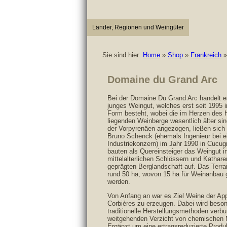
Länder, Regionen und Weingüter
Sie sind hier:
Home
»
Shop
»
Frankreich
Domaine du Grand Arc
Bei der Domaine Du Grand Arc handelt e
junges Weingut, welches erst seit 1995 i
Form besteht, wobei die im Herzen des 
liegenden Weinberge wesentlich älter si
der Vorpyrenäen angezogen, ließen sich
Bruno Schenck (ehemals Ingenieur bei 
Industriekonzern) im Jahr 1990 in Cucug
bauten als Quereinsteiger das Weingut i
mittelalterlichen Schlössern und Kathare
geprägten Berglandschaft auf. Das Terra
rund 50 ha, wovon 15 ha für Weinanbau 
werden.
Von Anfang an war es Ziel Weine der App
Corbières zu erzeugen. Dabei wird beson
traditionelle Herstellungsmethoden verb
weitgehenden Verzicht von chemischen M
Ergänzt um eine ertragsreduzierte Produk