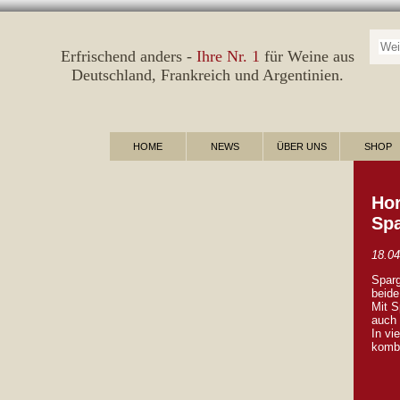
Suc
Erfrischend anders -
Ihre Nr. 1
für Weine aus
Deutschland
,
Frankreich
und
Argentinien
.
HOME
NEWS
ÜBER UNS
SHOP
Hor
Spa
18.04
Sparg
beid
Mit S
auch 
In vi
kombi