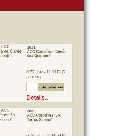
2021
AOC Corbières 'Cuvée
des Quarante'
0.75 Liter - 11.00 EUR
(14.67 €/l)
Anzahl:
Details...
2009
AOC Corbières 'Six
Terres Sienne'
0.75 Liter - 27.50 EUR