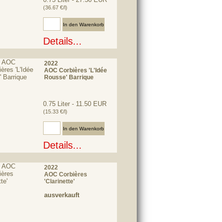
(36.67 €/l)
Anzahl:
Details...
2022
AOC Corbières 'L'Idée
Rousse' Barrique
0.75 Liter - 11.50 EUR
(15.33 €/l)
Anzahl:
Details...
2022
AOC Corbières
'Clarinette'
ausverkauft