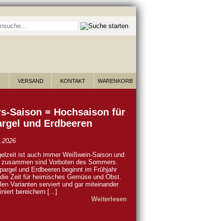
he nach Wein:
VERSAND
KONTAKT
WARENKORB
s-Saison = Hochsaison für
rgel und Erdbeeren
.2026
elzeit ist auch immer Weißwein-Saison und
e zusammen sind Vorboten des Sommers.
pargel und Erdbeeren beginnt im Frühjahr
die Zeit für heimisches Gemüse und Obst.
elen Varianten serviert und gar miteinander
niert bereichern [...]
Weiterlesen