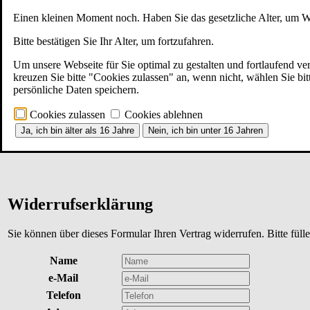
Erdbeeren beginnt im Frühja
Einen kleinen Moment noch. Haben Sie das gesetzliche Alter, um W
Gemüse und Obst. In vielen 
Bitte bestätigen Sie Ihr Alter, um fortzufahren.
Um unsere Webseite für Sie optimal zu gestalten und fortlaufend v
miteinander kombiniert bere
kreuzen Sie bitte "Cookies zulassen" an, wenn nicht, wählen Sie bi
persönliche Daten speichern.
Länder, Regionen und W
Cookies zulassen
Cookies ablehnen
Ja, ich bin älter als 16 Jahre
Nein, ich bin unter 16 Jahren
Widerrufserklärung
Sie können über dieses Formular Ihren Vertrag widerrufen. Bitte fülle
Name
e-Mail
Telefon