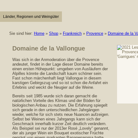
Länder, Regionen und Weingüter
Sie sind hier:
Home
»
Shop
»
Frankreich
»
Provence
»
Domaine de la V
Domaine de la Vallongue
Was sich in der Anmoderation über die Provence
andeutet, findet in der Lage dieser Domaine bereits
einen ersten Höhepunkt: umgeben von Ausläufern der
Alpilles könnte die Landschaft kaum schöner sein.
Fast schon märchenhaft liegt Vallongue in diesem
karstigen Gebirgszug und so ist schon die Anfahrt ein
Erlebnis und weckt die Neugier auf die Weine.
Bereits seit 1985 wurde sich daran gemacht die
natürlichen Vorteile des Klimas und der Böden für
biologischen Anbau zu nutzen. Die Erfahrung spiegelt
sich gerade in den unterschiedlichen Jahrgängen
wieder, welche für sich stets neue Nuancen aufzeigen.
Selbst bei Weinen eines Jahrgangs kann sich der
Geschmack innerhalb kurzer Zeit deutlich verändern.
Als Beispiel sei nur der 2013er Rosé „Lovely“ genannt,
der als junger Wein ein Bouquet exotischer Früchte
geprägt von einem markanten Bananenaroma hatte,