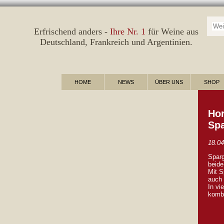
Suc
Erfrischend anders -
Ihre Nr. 1
für Weine aus
Deutschland
,
Frankreich
und
Argentinien
.
HOME
NEWS
ÜBER UNS
SHOP
Hor
Spa
18.04
Sparg
beid
Mit S
auch 
In vi
kombi