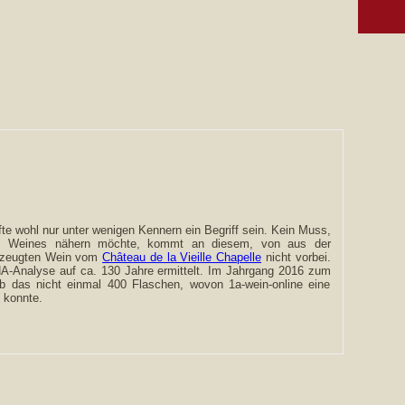
fte wohl nur unter wenigen Kennern ein Begriff sein. Kein Muss,
es Weines nähern möchte, kommt an diesem, von aus der
erzeugten Wein vom
Château de la Vieille Chapelle
nicht vorbei.
-Analyse auf ca. 130 Jahre ermittelt. Im Jahrgang 2016 zum
ab das nicht einmal 400 Flaschen, wovon 1a-wein-online eine
 konnte.