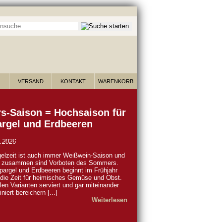
he nach Wein:
VERSAND
KONTAKT
WARENKORB
s-Saison = Hochsaison für
rgel und Erdbeeren
.2026
elzeit ist auch immer Weißwein-Saison und
e zusammen sind Vorboten des Sommers.
pargel und Erdbeeren beginnt im Frühjahr
die Zeit für heimisches Gemüse und Obst.
elen Varianten serviert und gar miteinander
niert bereichern [...]
Weiterlesen