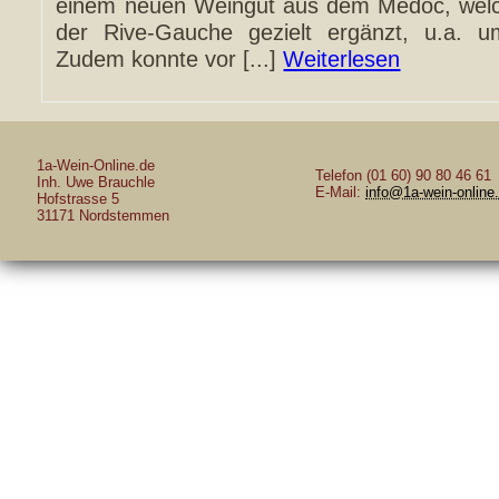
einem neuen Weingut aus dem Médoc, welc
der Rive-Gauche gezielt ergänzt, u.a. um
Zudem konnte vor [...]
Weiterlesen
1a-Wein-Online.de
Telefon (01 60) 90 80 46 61
Inh. Uwe Brauchle
E-Mail:
info@1a-wein-online
Hofstrasse 5
31171 Nordstemmen