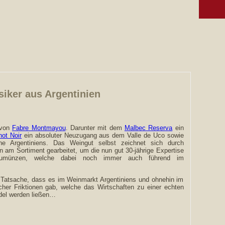
iker aus Argentinien
 von
Fabre Montmayou
. Darunter mit dem
Malbec Reserva
ein
not Noir
ein absoluter Neuzugang aus dem Valle de Uco sowie
e Argentiniens. Das Weingut selbst zeichnet sich durch
en am Sortiment gearbeitet, um die nun gut 30-jährige Expertise
zumünzen, welche dabei noch immer auch führend im
e Tatsache, dass es im Weinmarkt Argentiniens und ohnehin im
cher Friktionen gab, welche das Wirtschaften zu einer echten
del werden ließen…