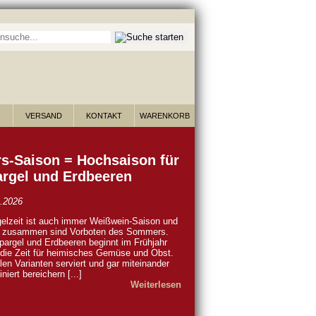
he nach Wein:
VERSAND
KONTAKT
WARENKORB
s-Saison = Hochsaison für
rgel und Erdbeeren
.2026
elzeit ist auch immer Weißwein-Saison und
e zusammen sind Vorboten des Sommers.
pargel und Erdbeeren beginnt im Frühjahr
die Zeit für heimisches Gemüse und Obst.
elen Varianten serviert und gar miteinander
niert bereichern [...]
Weiterlesen