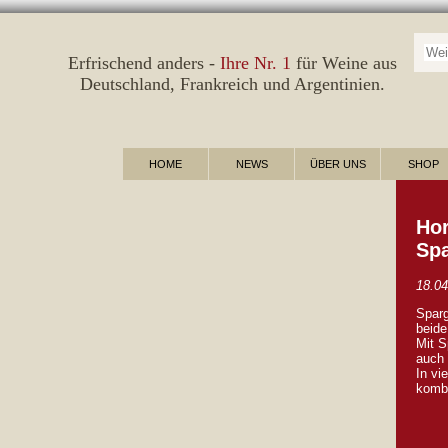
Suc
Erfrischend anders -
Ihre Nr. 1
für Weine aus
Deutschland
,
Frankreich
und
Argentinien
.
HOME
NEWS
ÜBER UNS
SHOP
Hor
Spa
18.04
Sparg
beid
Mit S
auch 
In vi
kombi